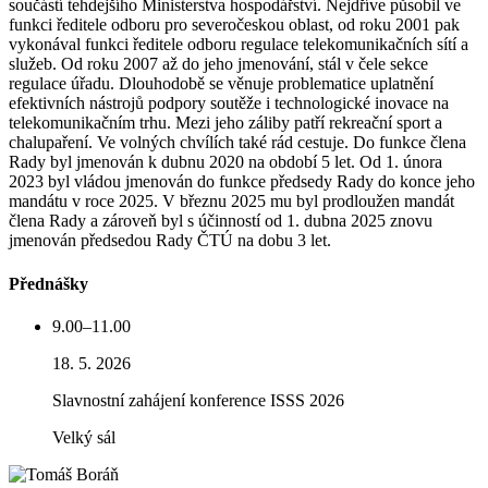
součástí tehdejšího Ministerstva hospodářství. Nejdříve působil ve
funkci ředitele odboru pro severočeskou oblast, od roku 2001 pak
vykonával funkci ředitele odboru regulace telekomunikačních sítí a
služeb. Od roku 2007 až do jeho jmenování, stál v čele sekce
regulace úřadu. Dlouhodobě se věnuje problematice uplatnění
efektivních nástrojů podpory soutěže i technologické inovace na
telekomunikačním trhu. Mezi jeho záliby patří rekreační sport a
chalupaření. Ve volných chvílích také rád cestuje. Do funkce člena
Rady byl jmenován k dubnu 2020 na období 5 let. Od 1. února
2023 byl vládou jmenován do funkce předsedy Rady do konce jeho
mandátu v roce 2025. V březnu 2025 mu byl prodloužen mandát
člena Rady a zároveň byl s účinností od 1. dubna 2025 znovu
jmenován předsedou Rady ČTÚ na dobu 3 let.
Přednášky
9.00–11.00
18. 5. 2026
Slavnostní zahájení konference ISSS 2026
Velký sál