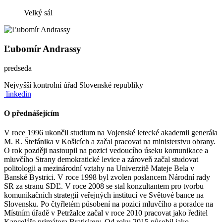
Velký sál
Ľubomír Andrassy
predseda
Nejvyšší kontrolní úřad Slovenské republiky
linkedin
O přednášejícím
V roce 1996 ukončil studium na Vojenské letecké akademii generála
M. R. Štefánika v Košicích a začal pracovat na ministerstvu obrany.
O rok později nastoupil na pozici vedoucího úseku komunikace a
mluvčího Strany demokratické levice a zároveň začal studovat
politologii a mezinárodní vztahy na Univerzitě Mateje Bela v
Banské Bystrici. V roce 1998 byl zvolen poslancem Národní rady
SR za stranu SDĽ. V roce 2008 se stal konzultantem pro tvorbu
komunikačních strategií veřejných institucí ve Světové bance na
Slovensku. Po čtyřletém působení na pozici mluvčího a poradce na
Místním úřadě v Petržalce začal v roce 2010 pracovat jako ředitel
Kanceláře primátora Bratislavy. Od roku 2015 působil jako