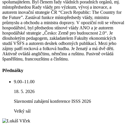
spolumajitelem. Byl členem řady vládních poradních orgánů, mj.
místopředsedou Rady vlády pro výzkum, vývoj a inovace, a
autorem inovační strategie ČR “Czech Republic: The Country for
the Future”. Zastával funkce místopředsedy vlády, ministra
průmyslu a obchodu a ministra dopravy. V opoziční roli se věnoval
hospodářství, byl předsedou stínové vlády ANO a je autorem
hospodářské strategie „Česko: Země pro budoucnost 2.0“. Je
dlouholetým pedagogem, zakladatelem Fakulty ekonomických
studií VŠFS a autorem desítek odborných publikací. Mezi jeho
zájmy patří rocková a folková hudba. Je ženatý a má dvě děti.
Aktivně ovládá angličtinu, němčinu a ruštinu. Pasivně ovládá
španělštinu, francouzštinu a čínštinu.
Přednášky
9.00–11.00
18. 5. 2026
Slavnostní zahájení konference ISSS 2026
Velký sál