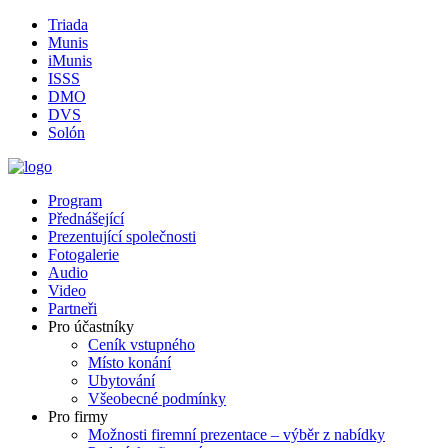
Triada
Munis
iMunis
ISSS
DMO
DVS
Solón
Program
Přednášející
Prezentující společnosti
Fotogalerie
Audio
Video
Partneři
Pro účastníky
Ceník vstupného
Místo konání
Ubytování
Všeobecné podmínky
Pro firmy
Možnosti firemní prezentace – výběr z nabídky