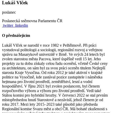
Lukáš Vlček
poslanec
Poslanecká sněmovna Parlamentu ČR
twitter
linkedin
O přednášejícím
Lukáš Vlček se narodil v roce 1982 v Pelhřimově. Při práci
vystudoval politologii a sociologii, regionální rozvoj a veřejnou
správu na Masarykově univerzitě v Brně. Ve svých 24 letech byl
zvolen starostou města Pacova, které úspěšně vedl 15 let. Jeho
projekty za tu dobu získaly celou řadu ocenění, včetně České ceny
za architekturu, on sám byl za svou práci oceněn titulem Nejlepší
starosta Kraje Vysočina. Od roku 2012 je také aktivní v krajské
politice na Vysočině, kde zastával pozice zastupitele i náměstka
hejtmana pro životní prostředí, zemědělství, lesní a vodní
hospodářství. V říjnu 2021 byl zvolen poslancem, byl členem
rozpočtového výboru a výboru pro životní prostředí. Vedl také
Stálou komisi pro hybridní hrozby. V červenci 2022 se stal prvním
místopředsedou hnutí Starostové a nezávislí, jehož členem je od
roku 2017. Mezi lety 2015–2023 také působil jako předseda
Regionální komise Svazu měst a obcí ČR. Má bohaté zkušenosti s