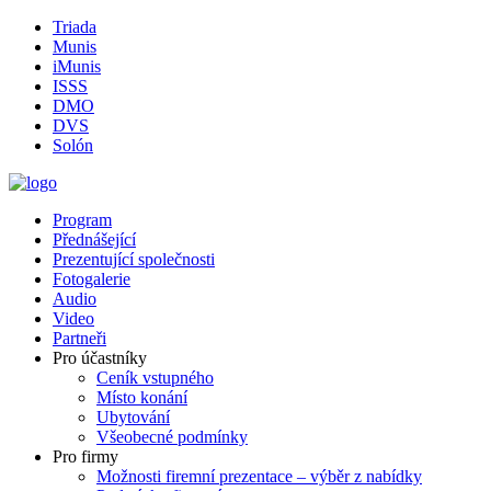
Triada
Munis
iMunis
ISSS
DMO
DVS
Solón
Program
Přednášející
Prezentující společnosti
Fotogalerie
Audio
Video
Partneři
Pro účastníky
Ceník vstupného
Místo konání
Ubytování
Všeobecné podmínky
Pro firmy
Možnosti firemní prezentace – výběr z nabídky