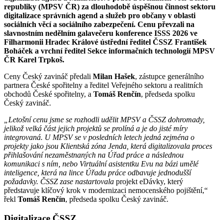
republiky (MPSV ČR) za dlouhodobě úspěšnou činnost sektoru
digitalizace správních agend a služeb pro občany v oblasti
sociálních věcí a sociálního zabezpečení. Cenu převzali na
slavnostním nedělním galavečeru konference ISSS 2026 ve
Filharmonii Hradec Králové ústřední ředitel ČSSZ František
Boháček a vrchní ředitel Sekce informačních technologií MPSV
ČR Karel Trpkoš.
Ceny Český zavináč předali
Milan Hašek
, zástupce generálního
partnera České spořitelny a ředitel Veřejného sektoru a realitních
obchodů České spořitelny, a
Tomáš Renčín
, předseda spolku
Český zavináč.
„Letošní cenu jsme se rozhodli udělit MPSV a ČSSZ dohromady,
jelikož velká část jejich projektů se prolíná a je do jisté míry
integrovaná. U MPSV se v posledních letech jedná zejména o
projekty jako jsou Klientská zóna Jenda, která digitalizovala proces
přihlašování nezaměstnaných na Úřad práce a následnou
komunikaci s ním, nebo Virtuální asistentku Evu na bázi umělé
inteligence, která na lince Úřadu práce odbavuje jednodušší
požadavky. ČSSZ zase nastartovala
projekt eDávky, který
představuje klíčový krok v modernizaci nemocenského pojištění,“
řekl
Tomáš Renčín
, předseda spolku Český zavináč.
Digitalizace ČSSZ