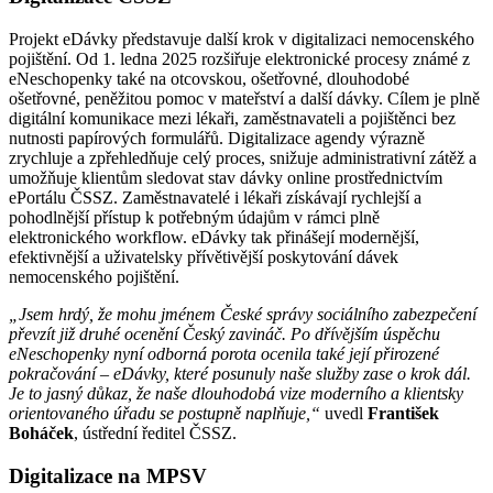
Projekt eDávky představuje další krok v digitalizaci nemocenského
pojištění. Od 1. ledna 2025 rozšiřuje elektronické procesy známé z
eNeschopenky také na otcovskou, ošetřovné, dlouhodobé
ošetřovné, peněžitou pomoc v mateřství a další dávky. Cílem je plně
digitální komunikace mezi lékaři, zaměstnavateli a pojištěnci bez
nutnosti papírových formulářů. Digitalizace agendy výrazně
zrychluje a zpřehledňuje celý proces, snižuje administrativní zátěž a
umožňuje klientům sledovat stav dávky online prostřednictvím
ePortálu ČSSZ. Zaměstnavatelé i lékaři získávají rychlejší a
pohodlnější přístup k potřebným údajům v rámci plně
elektronického workflow. eDávky tak přinášejí modernější,
efektivnější a uživatelsky přívětivější poskytování dávek
nemocenského pojištění.
„Jsem hrdý, že mohu jménem České správy sociálního zabezpečení
převzít již druhé ocenění Český zavináč. Po dřívějším úspěchu
eNeschopenky nyní odborná porota ocenila také její přirozené
pokračování – eDávky, které posunuly naše služby zase o krok dál.
Je to jasný důkaz, že naše dlouhodobá vize moderního a klientsky
orientovaného úřadu se postupně naplňuje,“
uvedl
František
Boháček
, ústřední ředitel ČSSZ.
Digitalizace na MPSV