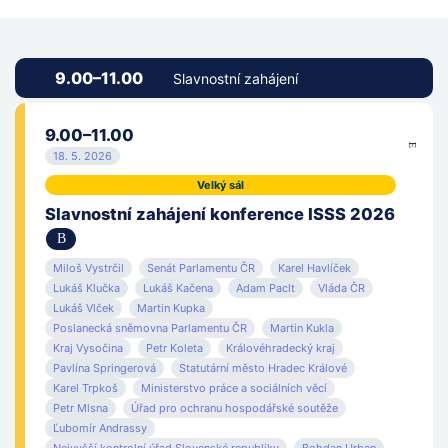
Armáda ČR
Velký sál
ASBIS CZ, spol. s r.o.
Malý sál
9.00–11.00
Slavnostní zahájení
Asseco Central Europe, a.s.
Přednáškový sál
9.00–11.00
Atos Czech Republic s.r.o.
Eliščin sál
18. 5. 2026
ATS – TELCOM PRAHA a.s.
Jednací sál
Velký sál
Slavnostní zahájení konference ISSS 2026
CENDIS, s.p.
Labský sál
Centrum investic, rozvoje a inovací
Miloš Vystrčil
Visegrádský salonek
Senát Parlamentu ČR
Karel Havlíček
Lukáš Klučka
Lukáš Kačena
Adam Paclt
Vláda ČR
Lukáš Vlček
Martin Kupka
Cisco Systems (Czech Republic) s.r.o.
Expozice Triada
Poslanecká sněmovna Parlamentu ČR
Martin Kukla
Kraj Vysočina
Petr Koleta
Královéhradecký kraj
CLOUDFIELD a.s.
Aldis
Pavlína Springerová
Statutární město Hradec Králové
Karel Trpkoš
Ministerstvo práce a sociálních věcí
CNZ z.s.
Petr Mlsna
Úřad pro ochranu hospodářské soutěže
Ľubomír Andrassy
CZ.NIC z.s.p.o.