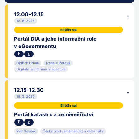
12.00–12.15
18. 5. 2026
Eliščin sál
Portál DIA a jeho informační role
v eGovernmentu
Oldřich Urban
Ivana Kučerová
Digitální a informační agentura
12.15–12.30
18. 5. 2026
Eliščin sál
Portál katastru a zeměměřictví
Petr Souček
Český úřad zeměměřický a katastrální