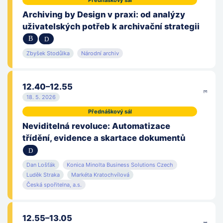
Přednáškový sál
Archiving by Design v praxi: od analýzy
uživatelských potřeb k archivační strategii
Zbyšek Stodůlka
Národní archiv
12.40–12.55
18. 5. 2026
Přednáškový sál
Neviditelná revoluce: Automatizace
třídění, evidence a skartace dokumentů
Dan Lošťák
Konica Minolta Business Solutions Czech
Luděk Straka
Markéta Kratochvílová
Česká spořitelna, a.s.
12.55–13.05