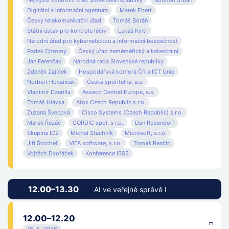
Nejvyšší kontrolní úřad Slovenské republiky
Bohdan Urban
Digitální a informační agentura
Marek Ebert
Česká agentura pro standardizaci
Český telekomunikační úřad
Tomáš Boráň
Státní ústav pro kontrolu léčiv
Lukáš Kintr
Národní úřad pro kybernetickou a informační bezpečnost
Česká spořitelna, a.s.
Radek Chromý
Český úřad zeměměřický a katastrální
Ján Ferenčák
Národná rada Slovenské republiky
České Radiokomunikace a.s.
Zdeněk Zajíček
Hospodářská komora ČR a ICT Unie
Norbert Hovančák
Česká spořitelna, a.s.
Český telekomunikační úřad
Vladimír Dzurilla
Asseco Central Europe, a.s.
Tomáš Hlavsa
Atos Czech Republic s.r.o.
Český úřad zeměměřický a katastrální
Zuzana Švecová
Cisco Systems (Czech Republic) s.r.o.
Marek Řezáč
GORDIC spol. s r.o.
Dan Rosendorf
DATERA s.r.o.
Skupina ICZ
Michal Stachník
Microsoft, s.r.o.
Jiří Štochel
VITA software, s.r.o.
Tomáš Renčín
Vojtěch Dvořáček
Konference ISSS
Digitální a informační agentura
Generální finanční ředitelství ČR
12.00–13.30
AI ve veřejné správě I
Generální ředitelství Hasičského záchranného sboru ČR
12.00–12.20
GORDIC spol. s r.o.