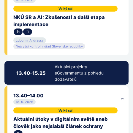
18. 5. 2026
Městský úřad Litoměřice
Velký sál
NKÚ SR a AI: Zkušenosti a další etapa
Microsoft, s.r.o.
implementace
Ministerstvo dopravy
Ľubomír Andrassy
Ministerstvo práce a sociálních věcí
Nejvyšší kontrolní úřad Slovenské republiky
Ministerstvo pro místní rozvoj
Aktuální projekty
Ministerstvo průmyslu a obchodu
13.40–15.25
eGovernmentu z pohledu
dodavatelů
Ministerstvo školství, mládeže a tělovýchovy
13.40–14.00
Ministerstvo vnitra
18. 5. 2026
Národná rada Slovenské republiky
Velký sál
Aktuální útoky v digitálním světě aneb
Národní archiv
člověk jako nejslabší článek ochrany