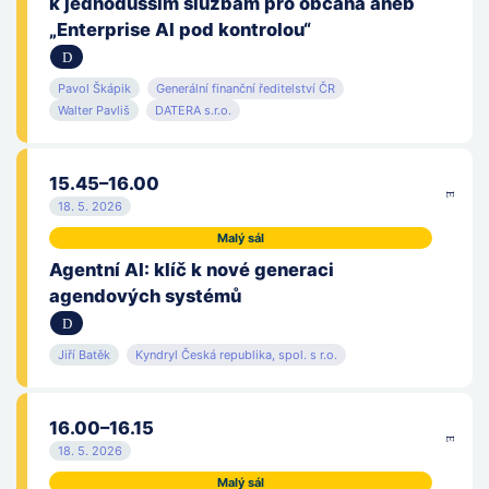
k jednodušším službám pro občana aneb
„Enterprise AI pod kontrolou“
Pavol Škápik
Generální finanční ředitelství ČR
Walter Pavliš
DATERA s.r.o.
15.45–16.00
18. 5. 2026
Malý sál
Agentní AI: klíč k nové generaci
agendových systémů
Jiří Batěk
Kyndryl Česká republika, spol. s r.o.
16.00–16.15
18. 5. 2026
Malý sál