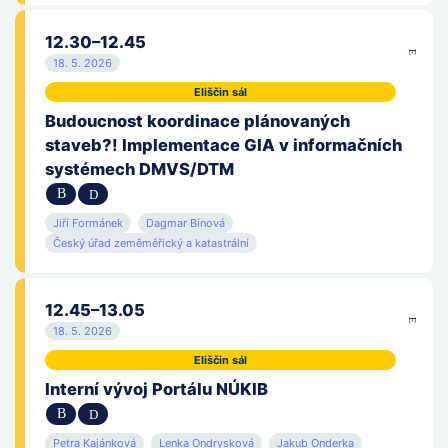
12.30–12.45
18. 5. 2026
Eliščin sál
Budoucnost koordinace plánovaných
staveb?! Implementace GIA v informačních
systémech DMVS/DTM
Jiří Formánek
Dagmar Bínová
Český úřad zeměměřický a katastrální
12.45–13.05
18. 5. 2026
Eliščin sál
Interní vývoj Portálu NÚKIB
Petra Kajánková
Lenka Ondrysková
Jakub Onderka