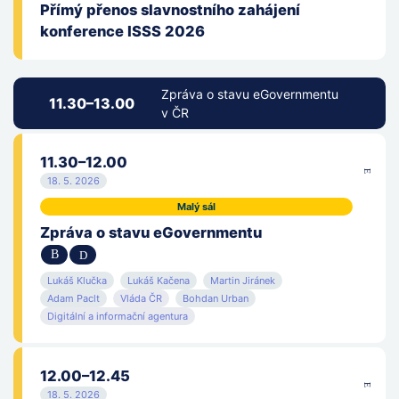
Přímý přenos slavnostního zahájení
konference ISSS 2026
Zpráva o stavu eGovernmentu
11.30–13.00
v ČR
11.30–12.00
18. 5. 2026
Malý sál
Zpráva o stavu eGovernmentu
Lukáš Klučka
Lukáš Kačena
Martin Jiránek
Adam Paclt
Vláda ČR
Bohdan Urban
Digitální a informační agentura
12.00–12.45
18. 5. 2026