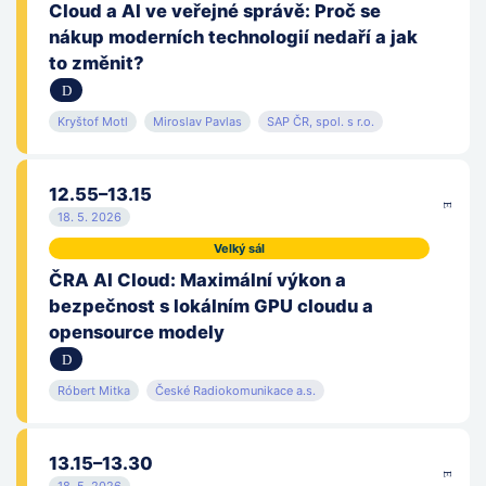
Cloud a AI ve veřejné správě: Proč se
Komise Rady Asociace krajů ČR pro informatiku
nákup moderních technologií nedaří a jak
to změnit?
Konference ISSS
Kryštof Motl
Konica Minolta Business Solutions Czech
Miroslav Pavlas
SAP ČR, spol. s r.o.
KPCS CZ, s. r. o.
12.55–13.15
18. 5. 2026
Krajský úřad Moravskoslezského kraje
Velký sál
Kraj Vysočina
ČRA AI Cloud: Maximální výkon a
bezpečnost s lokálním GPU cloudu a
Královéhradecká krajská centrála cestovního ruchu
opensource modely
Královéhradecký kraj
Róbert Mitka
České Radiokomunikace a.s.
Kyndryl Česká republika, spol. s r.o.
Město Rudná
13.15–13.30