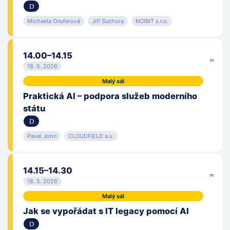
Michaela Onuferová
Jiří Suchora
NOIBIT s.r.o.
14.00–14.15
18. 5. 2026
Malý sál
Praktická AI – podpora služeb moderního
státu
Pavel John
CLOUDFIELD a.s.
14.15–14.30
18. 5. 2026
Malý sál
Jak se vypořádat s IT legacy pomocí AI