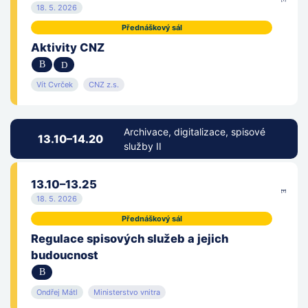
18. 5. 2026
Přednáškový sál
Aktivity CNZ
Vít Cvrček
CNZ z.s.
Archivace, digitalizace, spisové
13.10–14.20
služby II
13.10–13.25
18. 5. 2026
Přednáškový sál
Regulace spisových služeb a jejich
budoucnost
Ondřej Mátl
Ministerstvo vnitra