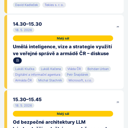
David Kadleček
Tekies s. r. o.
14.30–15.30
18. 5. 2026
Malý sál
Umělá inteligence, vize a strategie využití
ve veřejné správě a armádě ČR – diskuse
Lukáš Klučka
Lukáš Kačena
Vláda ČR
Bohdan Urban
Digitální a informační agentura
Petr Šnajdárek
Armáda ČR
Michal Stachník
Microsoft, s.r.o.
15.30–15.45
18. 5. 2026
Malý sál
Od bezpečné architektury LLM