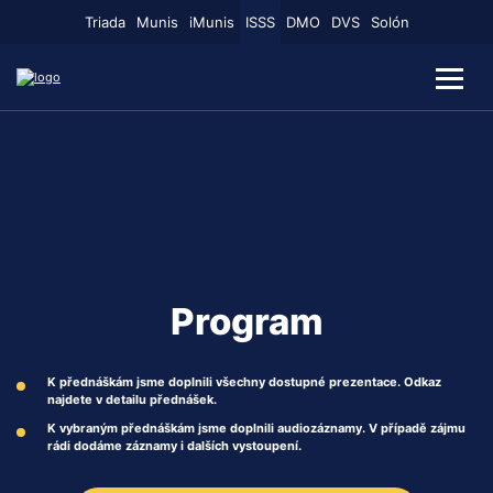
Triada
Munis
iMunis
ISSS
DMO
DVS
Solón
Program
Přednášející
Prezentující společnosti
Fotogalerie
Program
Audio
K přednáškám jsme doplnili všechny dostupné prezentace. Odkaz
najdete v detailu přednášek.
Video
K vybraným přednáškám jsme doplnili audiozáznamy. V případě zájmu
rádi dodáme záznamy i dalších vystoupení.
Partneři