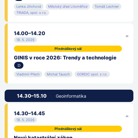
Lenka Jilichová
Městský úřad Litoměřice
Tomáš Lechner
TRIADA, spol. s r.o.
14.00–14.20
18. 5. 2026
Přednáškový sál
GINIS v roce 2026: Trendy a technologie
Vladimír Přech
Michal Tausch
GORDIC spol. s r.o.
14.30–15.10
Geoinformatika
14.30–14.45
18. 5. 2026
Přednáškový sál
Nový katastrální zákon