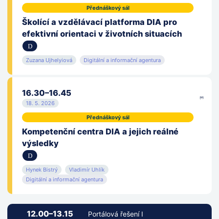
Přednáškový sál
Školící a vzdělávací platforma DIA pro
efektivní orientaci v životních situacích
Zuzana Ujhelyiová
Digitální a informační agentura
16.30–16.45
18. 5. 2026
Přednáškový sál
Kompetenční centra DIA a jejich reálné
výsledky
Hynek Bistrý
Vladimír Uhlík
Digitální a informační agentura
12.00–13.15
Portálová řešení I