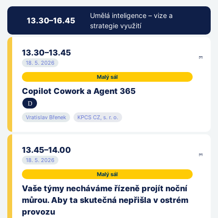
Umělá inteligence – vize a
13.30–16.45
strategie využití
13.30–13.45
18. 5. 2026
Malý sál
Copilot Cowork a Agent 365
Vratislav Břenek
KPCS CZ, s. r. o.
13.45–14.00
18. 5. 2026
Malý sál
Vaše týmy necháváme řízeně projít noční
můrou. Aby ta skutečná nepřišla v ostrém
provozu