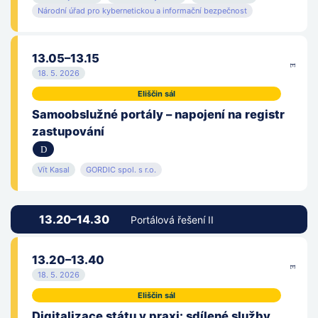
Národní úřad pro kybernetickou a informační bezpečnost
13.05–13.15
18. 5. 2026
Eliščin sál
Samoobslužné portály – napojení na registr
zastupování
Vít Kasal
GORDIC spol. s r.o.
13.20–14.30
Portálová řešení II
13.20–13.40
18. 5. 2026
Eliščin sál
Digitalizace státu v praxi: sdílené služby,