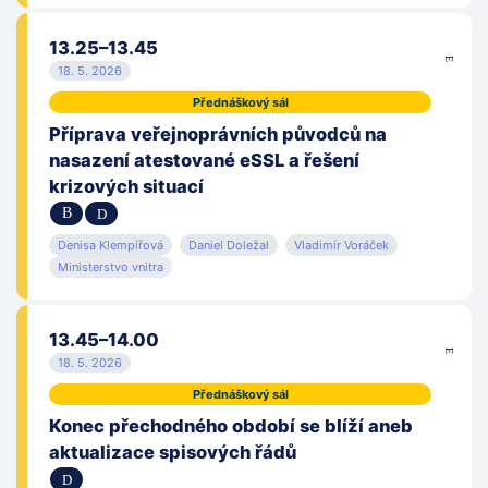
13.25–13.45
18. 5. 2026
Přednáškový sál
Příprava veřejnoprávních původců na
nasazení atestované eSSL a řešení
krizových situací
Denisa Klempířová
Daniel Doležal
Vladimír Voráček
Ministerstvo vnitra
13.45–14.00
18. 5. 2026
Přednáškový sál
Konec přechodného období se blíží aneb
aktualizace spisových řádů