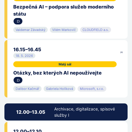
Bezpečná AI – podpora služeb moderního
státu
Valdemar Závadský
Vilém Markovič
CLOUDFIELD a.s.
16.15–16.45
18. 5. 2026
Malý sál
Otázky, bez kterých AI nepoužívejte
Dalibor Kačmář
Gabriela Holíková
Microsoft, s.r.o.
Archivace, digitalizace, spisové
12.00–13.05
služby I
12.00–12.10