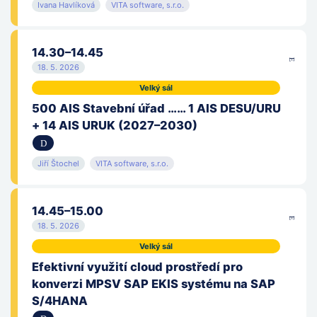
Red Hat Czech, s.r.o.
Ivana Havlíková
VITA software, s.r.o.
Regionální dotační kancelář Středočeského kraje
14.30–14.45
SAP ČR, spol. s r.o.
18. 5. 2026
Velký sál
Sdružení tajemníků městských a obecních úřadů, o. s.
500 AIS Stavební úřad …… 1 AIS DESU/URU
+ 14 AIS URUK (2027–2030)
Senát Parlamentu ČR
Skupina ICZ
Jiří Štochel
VITA software, s.r.o.
Soft-PC, s.r.o.
14.45–15.00
Správa státních služeb vytvářejících důvěru
18. 5. 2026
Velký sál
Státní pokladna Centrum sdílených služeb
Efektivní využití cloud prostředí pro
Státní ústav pro kontrolu léčiv
konverzi MPSV SAP EKIS systému na SAP
S/4HANA
Statutární město Hradec Králové