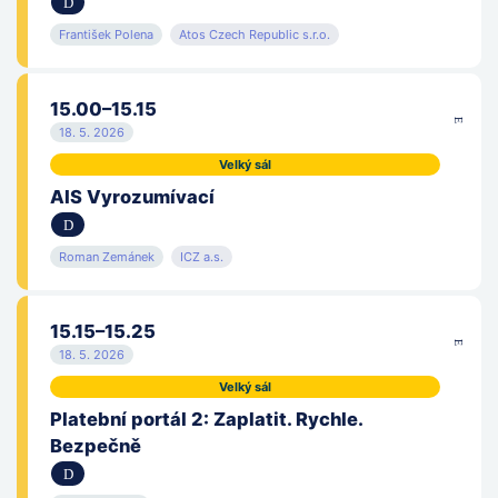
František Polena
Atos Czech Republic s.r.o.
Supermicro
TAF Point
15.00–15.15
18. 5. 2026
Tekies s. r. o.
Velký sál
TenderSystems s.r.o.
AIS Vyrozumívací
TRIADA, spol. s r.o.
Roman Zemánek
ICZ a.s.
Úřad pro ochranu hospodářské soutěže
15.15–15.25
Ústav zdravotnických informací a statistiky České
republiky
18. 5. 2026
Veeam Software
Velký sál
Platební portál 2: Zaplatit. Rychle.
VITA software, s.r.o.
Bezpečně
Vláda ČR