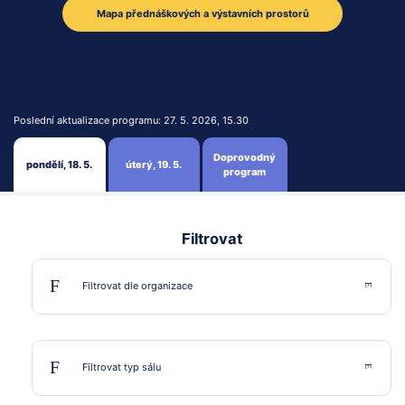
Mapa přednáškových a výstavních prostorů
Pro účastníky
Pro firmy
Další
Poslední aktualizace programu: 27. 5. 2026, 15.30
Doprovodný
pondělí, 18. 5.
úterý, 19. 5.
program
Filtrovat
ALEF Distribution CZ, s.r.o.
Allium, s.r.o.