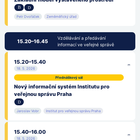
Petr Dvořáček
Zeměměřický úřad
Vzdělávání a předávání
15.20–16.45
informací ve veřejné správě
15.20–15.40
18. 5. 2026
Přednáškový sál
Nový informační systém Institutu pro
veřejnou správu Praha
Jaroslav Vobr
Institut pro veřejnou správu Praha
15.40–16.00
18. 5. 2026