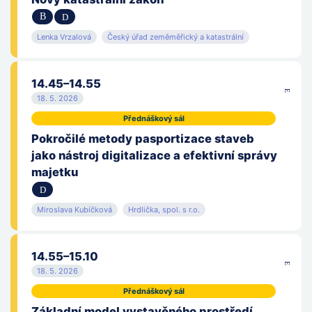
Lenka Vrzalová
Český úřad zeměměřický a katastrální
14.45–14.55
18. 5. 2026
Přednáškový sál
Pokročilé metody pasportizace staveb
jako nástroj digitalizace a efektivní správy
majetku
Miroslava Kubíčková
Hrdlička, spol. s r.o.
14.55–15.10
18. 5. 2026
Přednáškový sál
Základní model vystavěného prostředí