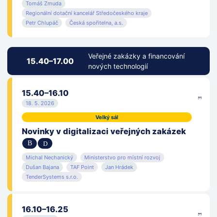
Tomáš Zmuda
Regionální dotační kancelář Středočeského kraje
Vodafone Czech Republic a.s.
Petr Chlupáč
Česká spořitelna, a.s.
Vysoká škola ekonomická v Praze
Veřejné zakázky a financování
Zeměměřický úřad
15.40–17.00
nových technologií
26HOUSE s.r.o.
15.40–16.10
18. 5. 2026
Velký sál
Novinky v digitalizaci veřejných zakázek
Michal Nechanický
Ministerstvo pro místní rozvoj
Dušan Bajana
TAF Point
Jan Hrádek
TenderSystems s.r.o.
16.10–16.25