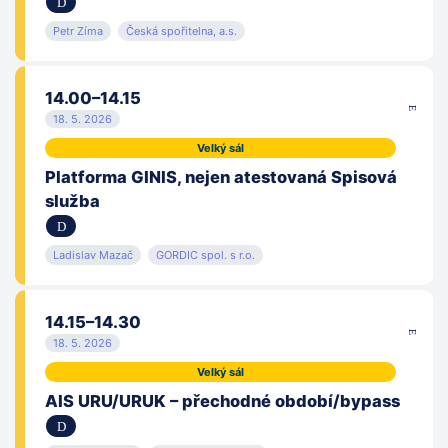
Národní centrum elektronického zdravotnictví
Petr Zíma
Česká spořitelna, a.s.
Národní úřad pro kybernetickou a informační bezpečnost
14.00–14.15
Nejvyšší kontrolní úřad Slovenské republiky
18. 5. 2026
NOIBIT s.r.o.
Velký sál
Platforma GINIS, nejen atestovaná Spisová
Object First Europe B.V.
služba
OKsystem a.s.
Ladislav Mazač
GORDIC spol. s r.o.
Open Apps Development, a.s.
Operátor ICT, a.s.
14.15–14.30
18. 5. 2026
Policejní prezidium Policie ČR
Velký sál
AIS URU/URUK – přechodné období/bypass
Poslanecká sněmovna Parlamentu ČR