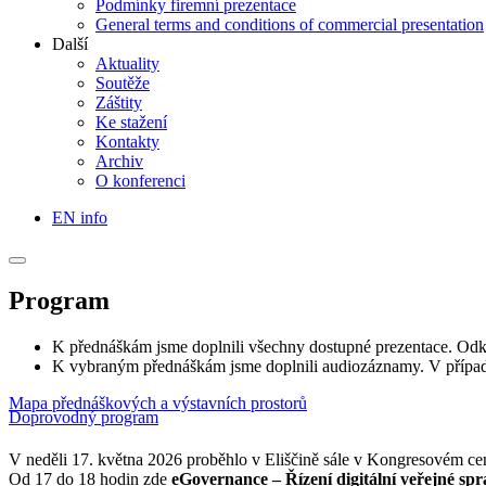
Podmínky firemní prezentace
General terms and conditions of commercial presentation
Další
Aktuality
Soutěže
Záštity
Ke stažení
Kontakty
Archiv
O konferenci
EN info
Program
K přednáškám jsme doplnili všechny dostupné prezentace. Odka
K vybraným přednáškám jsme doplnili audiozáznamy. V případ
Mapa přednáškových a výstavních prostorů
Doprovodný program
V neděli 17. května 2026 proběhlo v Eliščině sále v Kongresovém cen
Od 17 do 18 hodin zde
eGovernance – Řízení digitální veřejné spr