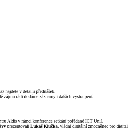
z najdete v detailu přednášek.
ě zájmu rádi dodáme záznamy i dalších vystoupení.
tru Aldis v rámci konference setkání pořádané ICT Unií.
ávy
prezentovali
Lukáš Klučka
, vládní digitální zmocněnec pro digital