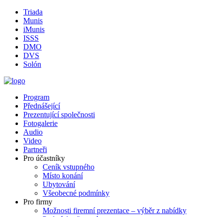
Triada
Munis
iMunis
ISSS
DMO
DVS
Solón
Program
Přednášející
Prezentující společnosti
Fotogalerie
Audio
Video
Partneři
Pro účastníky
Ceník vstupného
Místo konání
Ubytování
Všeobecné podmínky
Pro firmy
Možnosti firemní prezentace – výběr z nabídky